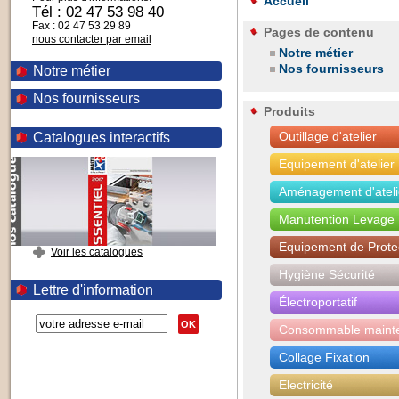
Accueil
Tél : 02 47 53 98 40
Fax : 02 47 53 29 89
Pages de contenu
nous contacter par email
Notre métier
Nos fournisseurs
Notre métier
Nos fournisseurs
Produits
Outillage d'atelier
Catalogues interactifs
Equipement d'atelier
Aménagement d'ateli
Manutention Levage
Equipement de Protec
Voir les catalogues
Hygiène Sécurité
Lettre d'information
Électroportatif
OK
Consommable maint
Collage Fixation
Electricité