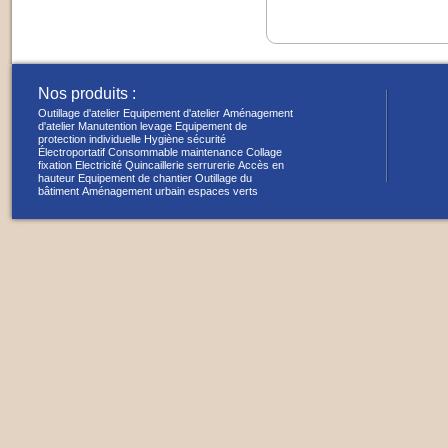
Nos produits :
Outillage d'atelier
Equipement d'atelier
Aménagement
d'atelier
Manutention levage
Equipement de
protection individuelle
Hygiène sécurité
Électroportatif
Consommable maintenance
Collage
fixation
Electricité
Quincaillerie serrurerie
Accès en
hauteur
Equipement de chantier
Outillage du
bâtiment
Aménagement urbain espaces verts