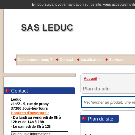
En poursuivant votre navigation sur ce site, vous acceptez l’util
Qui sommes-nous ?
Contact
Localisation
Services
Accueil
>
Plan du site
Contact
Leduc
zi n°2 - 9, rue de prony
37300 Joué-lés-Tours
Horaires d'ouverture :
- Du lundi au vendredi de 8h à
Plan du site
12h et de 14h à 18h
- Le samedi de 8h à 12h
Pour plus d'informations: