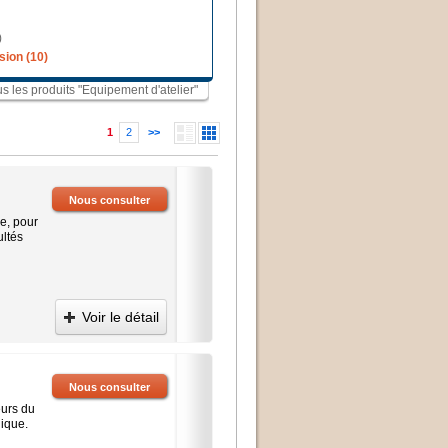
)
sion (10)
us les produits "Equipement d'atelier"
1
2
>>
Nous consulter
le, pour
ultés
Voir le détail
Nous consulter
eurs du
nique.