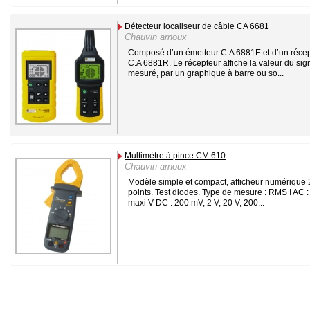
Détecteur localiseur de câble CA 6681
Chauvin arnoux
Composé d’un émetteur C.A 6881E et d’un réce
C.A 6881R. Le récepteur affiche la valeur du sig
mesuré, par un graphique à barre ou so...
Multimètre à pince CM 610
Chauvin arnoux
Modèle simple et compact, afficheur numérique
points. Test diodes. Type de mesure : RMS I AC :
maxi V DC : 200 mV, 2 V, 20 V, 200...