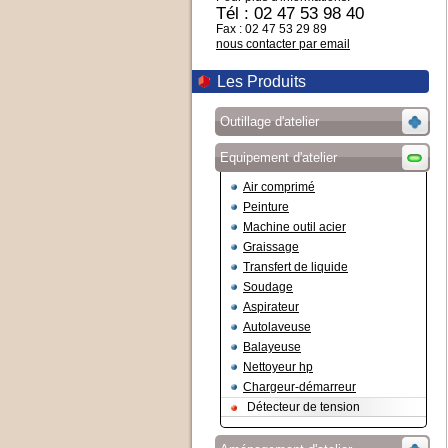
Tél : 02 47 53 98 40
Fax : 02 47 53 29 89
nous contacter par email
Les Produits
Outillage d'atelier
Equipement d'atelier
Air comprimé
Peinture
Machine outil acier
Graissage
Transfert de liquide
Soudage
Aspirateur
Autolaveuse
Balayeuse
Nettoyeur hp
Chargeur-démarreur
Détecteur de tension