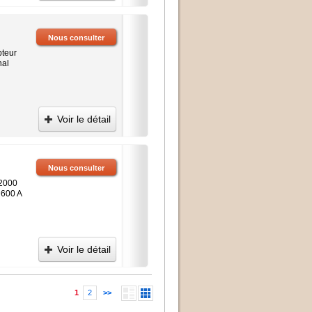
Nous consulter
pteur
nal
Voir le détail
Nous consulter
 2000
 600 A
Voir le détail
1
2
>>