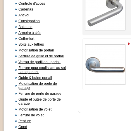
Contrôle d'accès
Cadenas
Antivol
Consignation
Batteuse
Armoire à clés
Coffre-fort
Boîte aux lettres
Motorisation de portail
Serrure de grille et de portail
Verrou de portillon - portail
Ferrure pour coulissant au sol
- autoportant
Guide & butée portail
Motorisation de porte de
garage
Ferrure de porte de garage
Guide et butée de porte de
garage
Motorisation de volet
Ferrure de volet
Penture
Gond