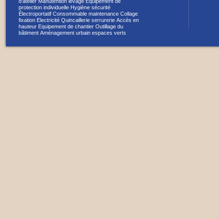
d'atelier
Manutention levage
Equipement de
protection individuelle
Hygiène sécurité
Électroportatif
Consommable maintenance
Collage
fixation
Electricité
Quincaillerie serrurerie
Accès en
hauteur
Equipement de chantier
Outillage du
bâtiment
Aménagement urbain espaces verts