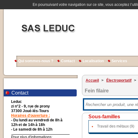
En poursuivant votre navigation sur ce site, vous acceptez l’util
Qui sommes-nous ?
Contact
Localisation
Services
Accueil
>
Électroportatif
>
Fein filaire
Contact
Leduc
zi n°2 - 9, rue de prony
37300 Joué-lés-Tours
Horaires d'ouverture :
Sous-familles
- Du lundi au vendredi de 8h à
12h et de 14h à 18h
Travail des métaux (9)
- Le samedi de 8h à 12h
Pour plus d'informations: