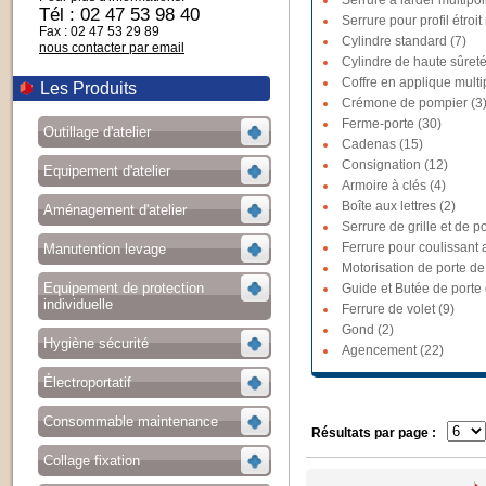
Serrure à larder multipoi
Tél : 02 47 53 98 40
Serrure pour profil étroit
Fax : 02 47 53 29 89
Cylindre standard (7)
nous contacter par email
Cylindre de haute sûreté
Coffre en applique multi
Les Produits
Crémone de pompier (3
Ferme-porte (30)
Outillage d'atelier
Cadenas (15)
Consignation (12)
Equipement d'atelier
Armoire à clés (4)
Boîte aux lettres (2)
Aménagement d'atelier
Serrure de grille et de po
Ferrure pour coulissant a
Manutention levage
Motorisation de porte de
Equipement de protection
Guide et Butée de porte
individuelle
Ferrure de volet (9)
Gond (2)
Hygiène sécurité
Agencement (22)
Électroportatif
Consommable maintenance
Résultats par page :
Collage fixation