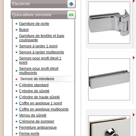
Electricité
Quincaillerie serrurerie
Garniture de porte
Butoir
Garniture de fenêtre et baie
coulissante
Serrure à larder 1 point
Serrure à larder multipoints
Serrure pour profil étroit 1
point
Serrure pour profil étroit
multipoints
Serrure de miroiterie
Cylindre standard
Cylindre de sûreté
Cylindre de haute sûreté
Coffre en applique 1 point
Coffre en applique multipoints
Verrou de sûreté
Crémone de pompier
Fermeture antipanique
Ferme-porte