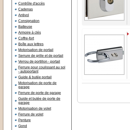
Contrôle d'accès
Cadenas
Antivol
Consignation
Batteuse
Armoire à clés
Coffre-fort
Boîte aux lettres
Motorisation de portail
Serrure de grille et de portail
Verrou de portillon - portail
Ferrure pour coulissant au sol
- autoportant
Guide & butée portail
Motorisation de porte de
garage
Ferrure de porte de garage
Guide et butée de porte de
garage
Motorisation de volet
Ferrure de volet
Penture
Gond