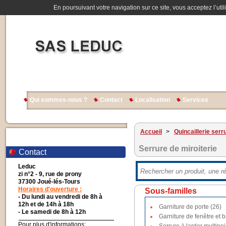
En poursuivant votre navigation sur ce site, vous acceptez l’util
Qui sommes-nous ?
Contact
Localisation
Services
Accueil
>
Quincaillerie serr
Serrure de miroiterie
Contact
Leduc
zi n°2 - 9, rue de prony
37300 Joué-lés-Tours
Horaires d'ouverture :
Sous-familles
- Du lundi au vendredi de 8h à
12h et de 14h à 18h
Garniture de porte (26)
- Le samedi de 8h à 12h
Garniture de fenêtre et b
Pour plus d'informations: