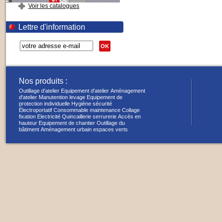
Voir les catalogues
Lettre d'information
OK
Nos produits :
Outillage d'atelier
Equipement d'atelier
Aménagement
d'atelier
Manutention levage
Equipement de
protection individuelle
Hygiène sécurité
Électroportatif
Consommable maintenance
Collage
fixation
Electricité
Quincaillerie serrurerie
Accès en
hauteur
Equipement de chantier
Outillage du
bâtiment
Aménagement urbain espaces verts