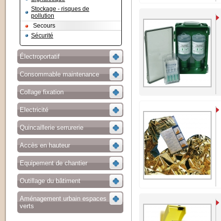
Stockage - risques de
pollution
Secours
Sécurité
Électroportatif
Consommable maintenance
Collage fixation
Electricité
Quincaillerie serrurerie
Accès en hauteur
Equipement de chantier
Outillage du bâtiment
Aménagement urbain espaces
verts