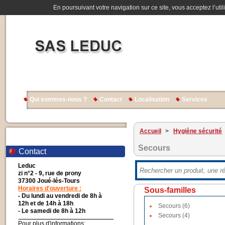
En poursuivant votre navigation sur ce site, vous acceptez l’util
Qui sommes-nous ?
Contact
Localisation
Services
Accueil
>
Hygiène sécurité
Secours
Contact
Leduc
zi n°2 - 9, rue de prony
37300 Joué-lés-Tours
Horaires d'ouverture :
Sous-familles
- Du lundi au vendredi de 8h à
12h et de 14h à 18h
Secours (6)
- Le samedi de 8h à 12h
Secours (4)
Pour plus d'informations: