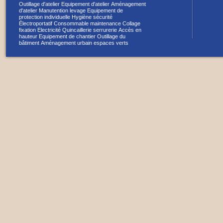
Outillage d'atelier
Equipement d'atelier
Aménagement
d'atelier
Manutention levage
Equipement de
protection individuelle
Hygiène sécurité
Électroportatif
Consommable maintenance
Collage
fixation
Electricité
Quincaillerie serrurerie
Accès en
hauteur
Equipement de chantier
Outillage du
bâtiment
Aménagement urbain espaces verts